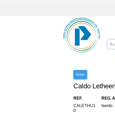
Voltar
Caldo Lethee
REF.
REG. 
CALETHU1
Isento
0