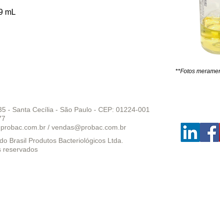
9 mL
**Fotos merament
35 - Santa Cecília - São Paulo - CEP: 01224-001
77
probac.com.br
/
vendas@probac.com.br
o Brasil Produtos Bacteriológicos Ltda.
s reservados