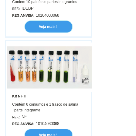
Contém 10 painéis e partes integrantes
IDEBP
REF.:
10104030068
REG ANVISA:
Veja mais!
Kit NF II
Contém 6 conjuntos e 1 frasco de salina
+parte integrante
NF
REF.:
10104030068
REG ANVISA:
Veja mais!