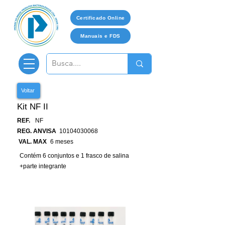
Certificado Online
Manuais e FDS
Voltar
Kit NF II
REF.
NF
REG. ANVISA
10104030068
VAL. MAX
6 meses
Contém 6 conjuntos e 1 frasco de salina
+parte integrante