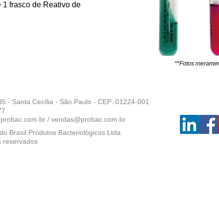
 1 frasco de Reativo de
**Fotos merament
35 - Santa Cecília - São Paulo - CEP: 01224-001
77
probac.com.br
/
vendas@probac.com.br
o Brasil Produtos Bacteriológicos Ltda.
s reservados