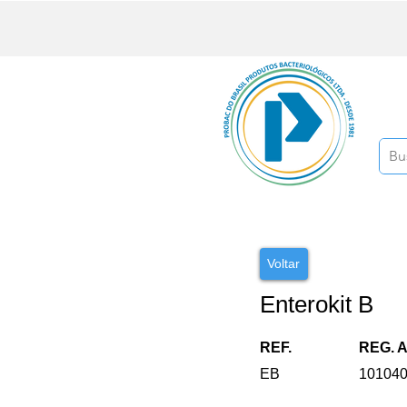
Voltar
Enterokit B
REF.
REG. 
EB
10104