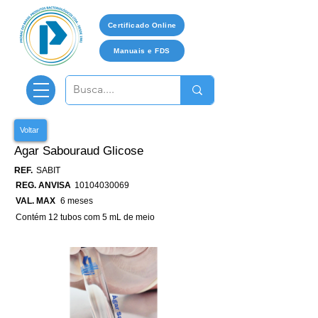
Certificado Online
Manuais e FDS
Voltar
Agar Sabouraud Glicose
REF.
SABIT
REG. ANVISA
10104030069
VAL. MAX
6 meses
Contém 12 tubos com 5 mL de meio