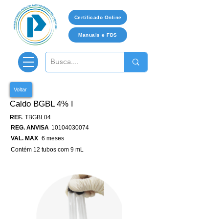
Certificado Online
Manuais e FDS
Voltar
Caldo BGBL 4% I
REF.
TBGBL04
REG. ANVISA
10104030074
VAL. MAX
6 meses
Contém 12 tubos com 9 mL