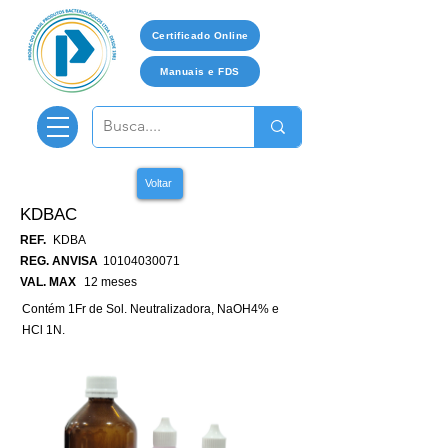
Certificado Online
Manuais e FDS
Voltar
KDBAC
REF.
KDBA
REG. ANVISA
10104030071
VAL. MAX
12 meses
Contém 1Fr de Sol. Neutralizadora, NaOH4% e
HCl 1N.