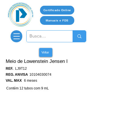
Certificado Online
Manuais e FDS
Voltar
Meio de Lowenstein Jensen I
REF.
LJ9T12
REG. ANVISA
10104030074
VAL. MAX
6 meses
Contém 12 tubos com 9 mL