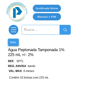
Certificado Online
Manuais e FDS
Voltar
Água Peptonada Tamponada 1%
225 mL +/- 2%
REF.
SPT1
REG. ANVISA
Isento
VAL. MAX
6 meses
Contém 10 bolsas com 225 mL