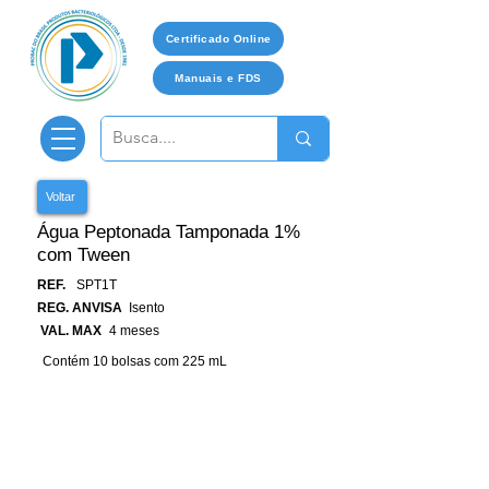
Certificado Online
Manuais e FDS
Voltar
Água Peptonada Tamponada 1%
com Tween
REF.
SPT1T
REG. ANVISA
Isento
VAL. MAX
4 meses
Contém 10 bolsas com 225 mL