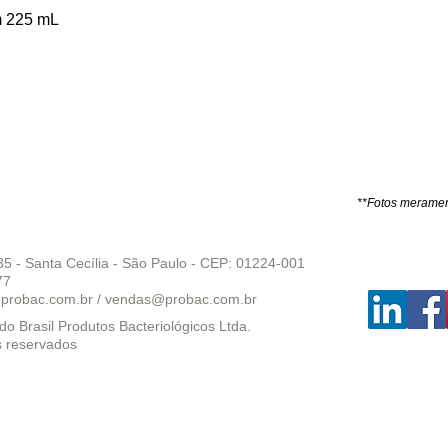
m 225 mL
**Fotos merament
35 - Santa Cecília - São Paulo - CEP: 01224-001
77
probac.com.br
/
vendas@probac.com.br
o Brasil Produtos Bacteriológicos Ltda.
s reservados