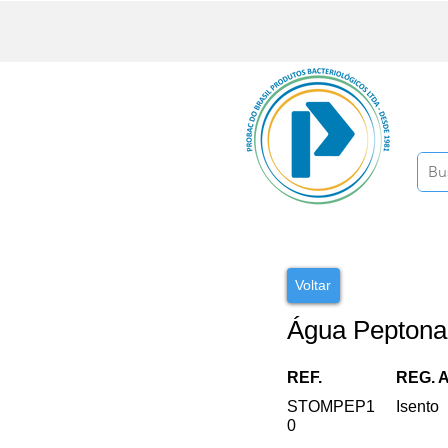
Voltar
Água Peptona
REF.
REG. 
STOMPEP1
Isento
0