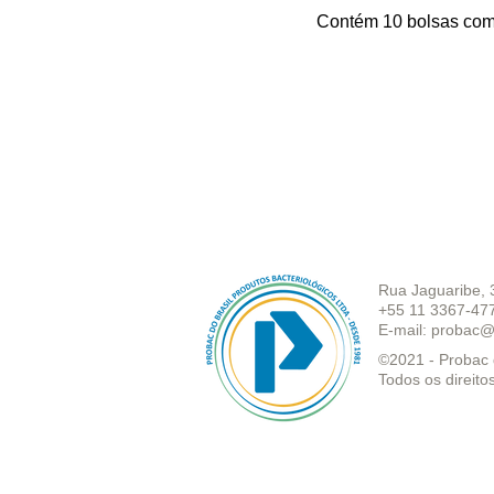
Contém 10 bolsas co
Rua Jaguaribe, 
+55 11 3367-47
E-mail:
probac@
©2021 - Probac d
Todos os direito