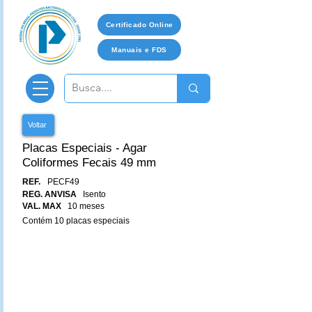
Certificado Online
Manuais e FDS
Voltar
Placas Especiais - Agar
Coliformes Fecais 49 mm
REF.
PECF49
REG. ANVISA
Isento
VAL. MAX
10 meses
Contém 10 placas especiais