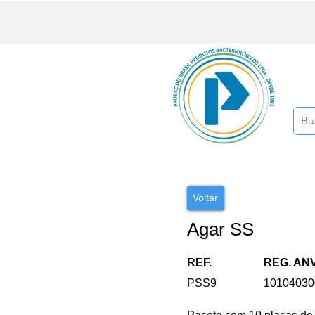
Voltar
Agar SS
REF.
REG. AN
PSS9
10104030