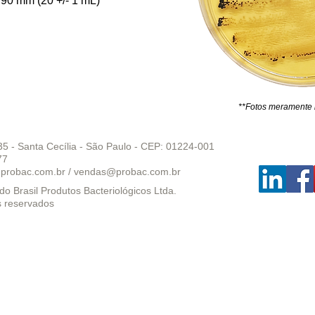
90 mm (20 +/- 1 mL)
**Fotos meramente il
35 - Santa Cecília - São Paulo - CEP: 01224-001
77
probac.com.br
/
vendas@probac.com.br
o Brasil Produtos Bacteriológicos Ltda.
s reservados