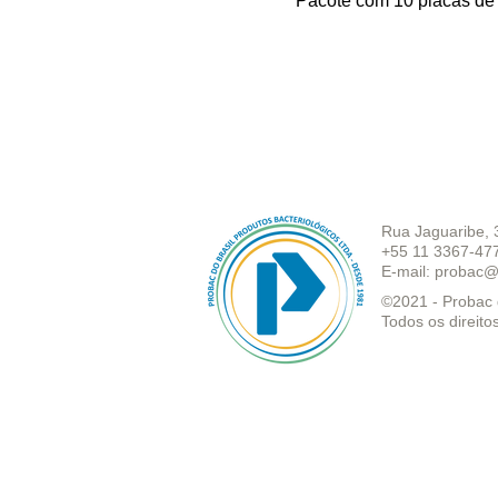
Pacote com 10 placas de 
Rua Jaguaribe, 
+55 11 3367-47
E-mail:
probac@
©2021 - Probac d
Todos os direito