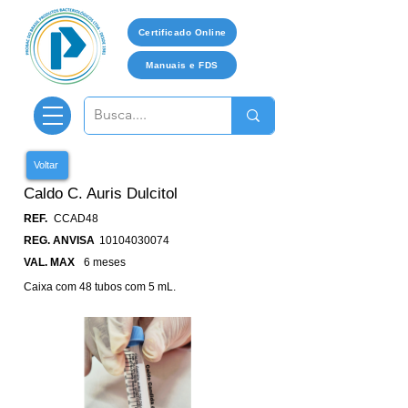
Certificado Online
Manuais e FDS
Voltar
Caldo C. Auris Dulcitol
REF.
CCAD48
REG. ANVISA
10104030074
VAL. MAX
6 meses
Caixa com 48 tubos com 5 mL.