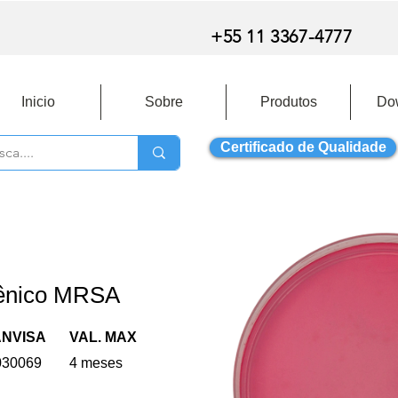
+55 11 3367-4777
Inicio
Sobre
Produtos
Do
Certificado de Qualidade
ênico MRSA
ANVISA
VAL. MAX
030069
4 meses