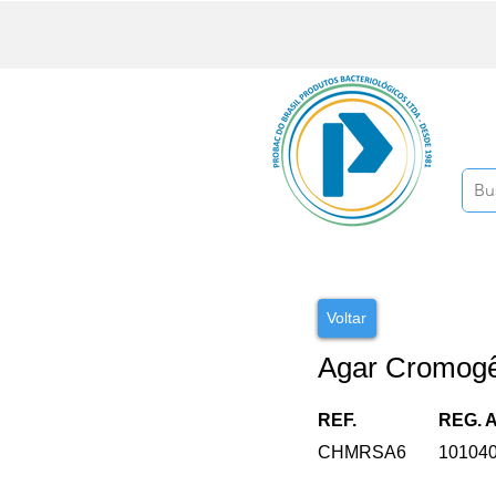
Voltar
Agar Cromog
REF.
REG. 
CHMRSA6
10104