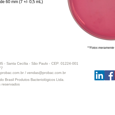
de 60 mm (7 +/- 0,5 mL)
**Fotos meramente i
35 - Santa Cecília - São Paulo - CEP: 01224-001
77
probac.com.br
/
vendas@probac.com.br
o Brasil Produtos Bacteriológicos Ltda.
s reservados