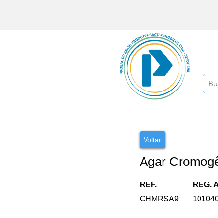
Voltar
Agar Cromog
REF.
REG. 
CHMRSA9
10104