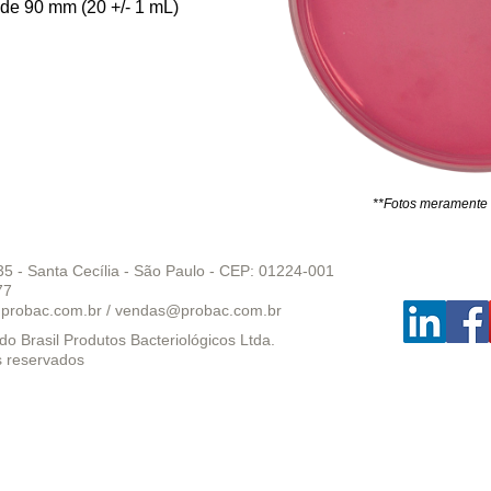
de 90 mm (20 +/- 1 mL)
**Fotos meramente i
35 - Santa Cecília - São Paulo - CEP: 01224-001
77
probac.com.br
/
vendas@probac.com.br
o Brasil Produtos Bacteriológicos Ltda.
s reservados