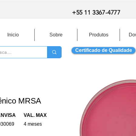
+55 11 3367-4777
Inicio
Sobre
Produtos
Do
Certificado de Qualidade
ênico MRSA
ANVISA
VAL. MAX
030069
4 meses