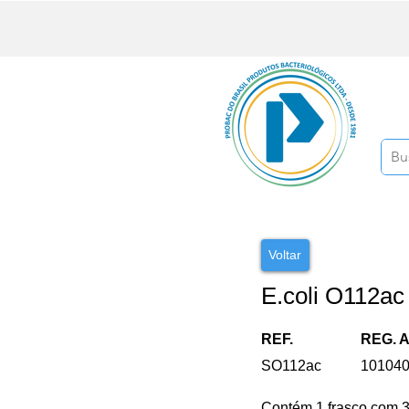
Voltar
E.coli O112ac
REF.
REG. 
SO112ac
10104
Contém 1 frasco com 