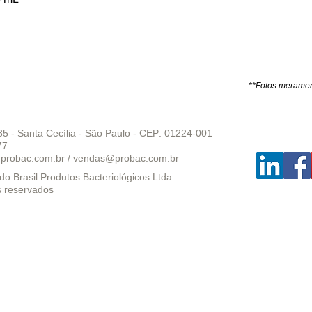
**Fotos merament
35 - Santa Cecília - São Paulo - CEP: 01224-001
77
probac.com.br
/
vendas@probac.com.br
o Brasil Produtos Bacteriológicos Ltda.
s reservados