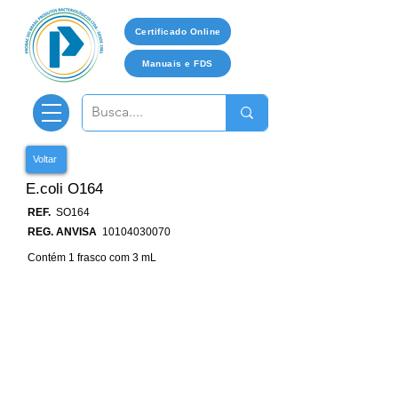
Certificado Online
Manuais e FDS
Voltar
E.coli O164
REF.
SO164
REG. ANVISA
10104030070
Contém 1 frasco com 3 mL