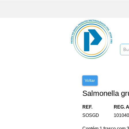
Voltar
Salmonella g
REF.
REG. 
SOSGD
10104
Contém 1 frasco com 