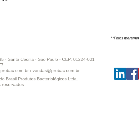
**Fotos merament
35 - Santa Cecília - São Paulo - CEP: 01224-001
77
probac.com.br
/
vendas@probac.com.br
o Brasil Produtos Bacteriológicos Ltda.
s reservados